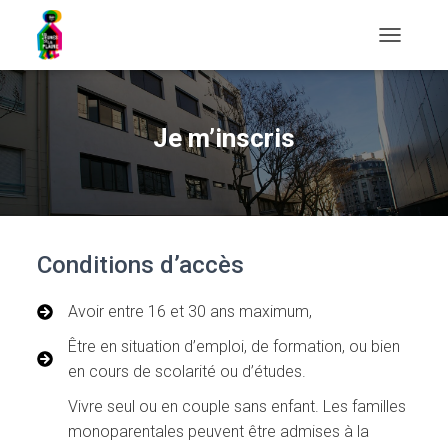
T
O
G
G
L
Je m’inscris
E
N
A
V
I
G
Conditions d’accès
A
T
I
Avoir entre 16 et 30 ans maximum,
O
N
Être en situation d’emploi, de formation, ou bien
en cours de scolarité ou d’études.
Vivre seul ou en couple sans enfant. Les familles
monoparentales peuvent être admises à la